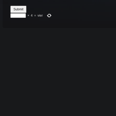
×
4
=
vier