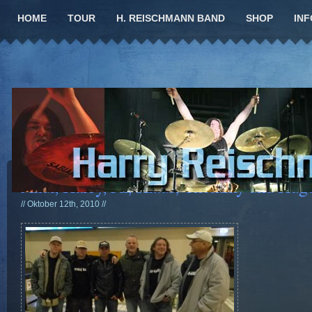
HOME
TOUR
H. REISCHMANN BAND
SHOP
INF
Andi, Harry,Oli, Klaus, Thommy und Hug
// Oktober 12th, 2010 //