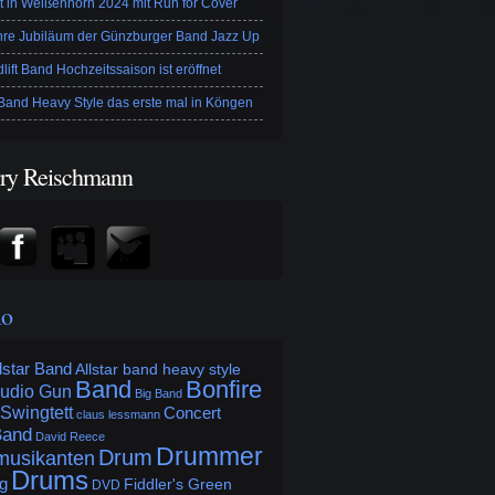
t in Weißenhorn 2024 mit Run for Cover
hre Jubiläum der Günzburger Band Jazz Up
lift Band Hochzeitssaison ist eröffnet
and Heavy Style das erste mal in Köngen
ry Reischmann
lo
lstar Band
Allstar band heavy style
Band
Bonfire
udio Gun
Big Band
 Swingtett
Concert
claus lessmann
Band
David Reece
Drummer
Drum
usikanten
Drums
g
Fiddler's Green
DVD