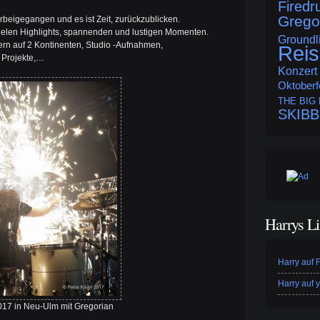
Fired
Grego
orbeigegangen und es ist Zeit, zurückzublicken.
vielen Highlights, spannenden und lustigen Momenten.
Groundli
ern auf 2 Kontinenten, Studio -Aufnahmen,
Rei
 Projekte,…
Konzert
Oktoberf
THE BIG
SKIB
Harrys L
Harry auf
Harry auf 
017 in Neu-Ulm mit Gregorian