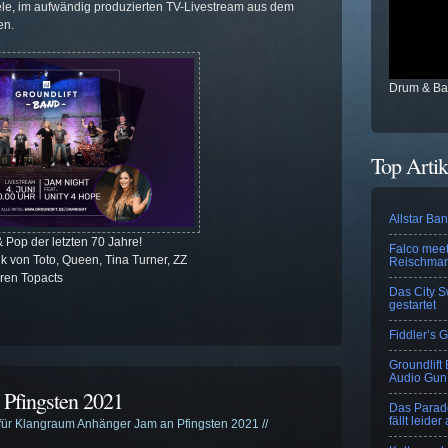
eele, im aufwändig produzierten TV-Livestream aus dem
en.
Drum & B
Top Artik
Allstar Ba
 Pop der letzten 70 Jahre!
Falco meet
von Toto, Queen, Tina Turner, ZZ
Reischman
eren Topacts
Das City S
gestartet
Fiddler’s 
Groundlift
Audio Gun
Pfingsten 2021
Das Parade
fällt leider
für Klangraum Anhänger Jam an Pfingsten 2021
//