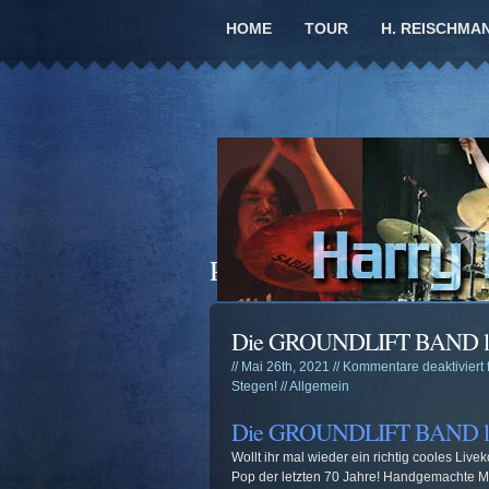
HOME
TOUR
H. REISCHMA
Posts Tagged ‘Musik’
Die GROUNDLIFT BAND live 
// Mai 26th, 2021 //
Kommentare deaktiviert
Stegen!
//
Allgemein
Die GROUNDLIFT BAND live 
Wollt ihr mal wieder ein richtig cooles Liv
Pop der letzten 70 Jahre! Handgemachte Mu