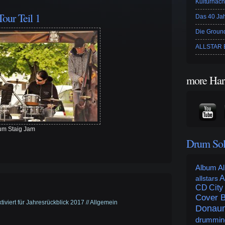
Kulturnach
our Teil 1
Das 40 Ja
Die Ground
ALLSTAR B
more Har
um Staig Jam
Drum So
Album
Al
A
allstars
CD
City
Cover 
iviert
für Jahresrückblick 2017
//
Allgemein
Donaum
drummin