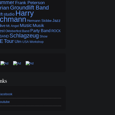
rummer
Frank Peterson
Groundlift Band
rian
Harry
ft studio
schmann
Jazz
Hermann Skibbe
Music
Musik
live
Mt. Angel
Party Band
est
ROCK
Oktoberfest Band
Schlagzeug
 BAND
Show
BE
Tour
Ulm
USA
Workshop
inks
 Facebook
youtube