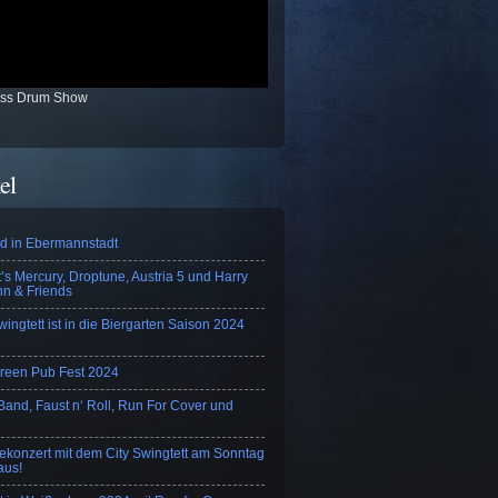
ass Drum Show
el
nd in Ebermannstadt
’s Mercury, Droptune, Austria 5 und Harry
n & Friends
wingtett ist in die Biergarten Saison 2024
Green Pub Fest 2024
 Band, Faust n‘ Roll, Run For Cover und
konzert mit dem City Swingtett am Sonntag
 aus!