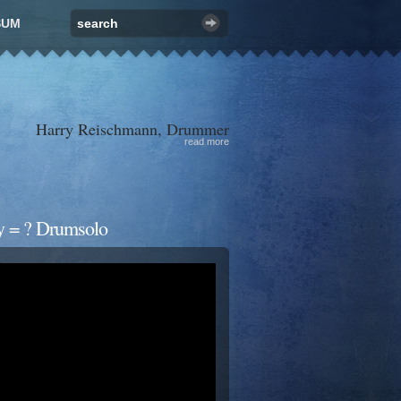
SUM
Harry Reischmann, Drummer
read more
y = ? Drumsolo