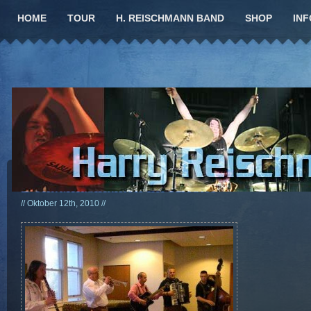
HOME
TOUR
H. REISCHMANN BAND
SHOP
INF
Donaumusikanten im Kloster
// Oktober 12th, 2010 //