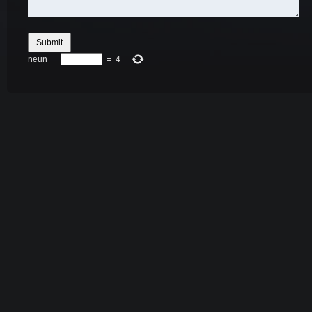
neun
−
=
4