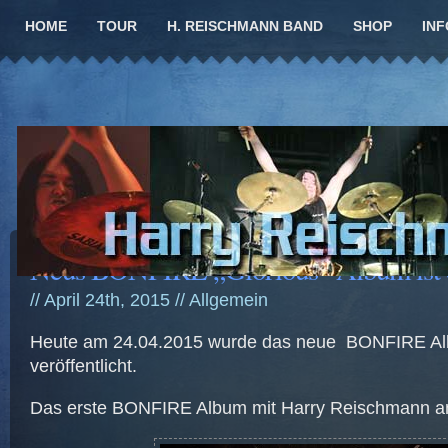
HOME
TOUR
H. REISCHMANN BAND
SHOP
INF
Neus BONFIRE „Glörious“ Album ist d
// April 24th, 2015 //
Allgemein
Heute am 24.04.2015 wurde das neue BONFIRE Alb
veröffentlicht.
Das erste BONFIRE Album mit Harry Reischmann 