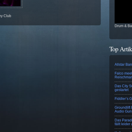
ey Club
Drum & B
Top Artik
Allstar Ba
Falco meet
Reischman
Das City S
gestartet
Fiddler’s 
Groundlift
Audio Gun
Das Parade
fällt leider