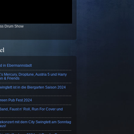
ass Drum Show
el
nd in Ebermannstadt
’s Mercury, Droptune, Austria 5 und Harry
n & Friends
wingtett ist in die Biergarten Saison 2024
Green Pub Fest 2024
 Band, Faust n‘ Roll, Run For Cover und
konzert mit dem City Swingtett am Sonntag
 aus!