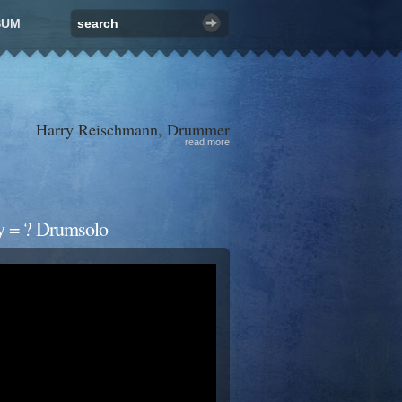
SUM
Harry Reischmann, Drummer
read more
y = ? Drumsolo