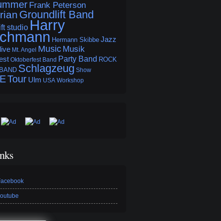
rummer
Frank Peterson
Groundlift Band
rian
Harry
ft studio
schmann
Jazz
Hermann Skibbe
Music
Musik
live
Mt. Angel
Party Band
est
ROCK
Oktoberfest Band
Schlagzeug
 BAND
Show
BE
Tour
Ulm
USA
Workshop
inks
 Facebook
youtube