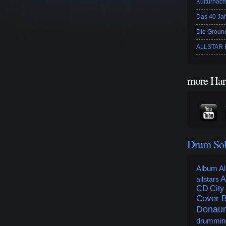
Kulturnach
Das 40 Ja
Die Ground
ALLSTAR B
more Har
Drum So
Album
Al
A
allstars
CD
City
Cover 
Donaum
drummin