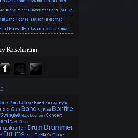
t in Weißenhorn 2024 mit Run for Cover
hre Jubiläum der Günzburger Band Jazz Up
lift Band Hochzeitssaison ist eröffnet
and Heavy Style das erste mal in Köngen
ry Reischmann
lo
lstar Band
Allstar band heavy style
Band
Bonfire
udio Gun
Big Band
 Swingtett
Concert
claus lessmann
Band
David Reece
Drummer
Drum
usikanten
Drums
g
Fiddler's Green
DVD