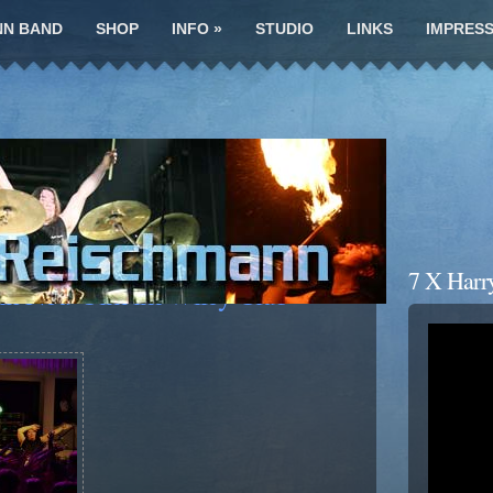
NN BAND
SHOP
INFO
»
STUDIO
LINKS
IMPRES
7 X Harr
in Neu-Ulm im Wiley Club