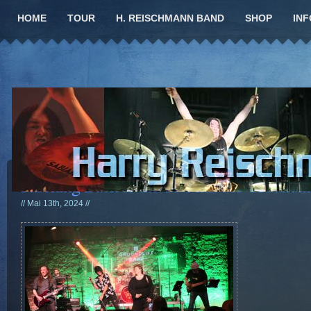
HOME
TOUR
H. REISCHMANN BAND
SHOP
INF
Fasching Back to the 80’s mit der Groundli
// Mai 13th, 2024 //